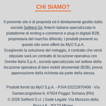
nel bilancio, poiché i canoni vengono considerati un servizio. I
CHI SIAMO?
canoni di noleggio sono deducibili ai fini IRES e IRAP
Il presente sito è di proprietà ed è direttamente gestito dalla
società
Selfrent Srl
, fintech italiana specializzata in
piattaforme di renting e-commerce e plug-in digitali B2B,
proprietaria del marchio difrently. I prodotti presenti su
questo sito sono offerti da MyO S.p.A.
Scegliendo la soluzione del noleggio, il contratto che verrà
stipulato sarà un contratto di locazione operativa con
Grenke Italia S.p.A., società specializzata nel settore della
locazione operativa di beni mobili strumentali (B2B), previa
approvazione della richiesta da parte della stessa.
Prodotti forniti da MyO S.p.A. - P.IVA 03222970406 - Via
Santarcangiolese 6, 47824 Poggio Torriana (RN)
© 2026 Selfrent S.r.l. | Sede Legale: Via Morozzo della
Rocca 6 - 20123 Milano